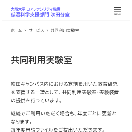
メ
イ
MENU
ン
ホーム
サービス
共同利用実験室
コ
ン
テ
ン
共同利用実験室
ツ
へ
移
吹田キャンパス内における寒剤を用いた教育研究
動
を支援する一環として、共同利用実験室・実験装置
の提供を行っています。
継続でご利用いただく場合も、年度ごとに更新と
なります。
毎年度申請ファイルをご提出いただきます。